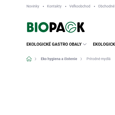
Prejsť
Novinky
Kontakty
Veľkoobchod
Obchodné
na
obsah
EKOLOGICKÉ GASTRO OBALY
EKOLOGICK
Domov
Eko hygiena a čistenie
Prírodné mydlá