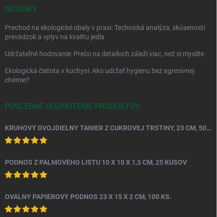
NOVINKY
Prechod na ekologické obaly v praxi: Technická analýza, skúsenosti
prevádzok a vplyv na kvalitu jedla
Udržateľné hodovanie: Prečo na detailoch záleží viac, než si myslíte
Ekologická čistota v kuchyni: Ako udržať hygienu bez agresívnej
chémie?
POSLEDNÉ HODNOTENIE PRODUKTOV
KRUHOVÝ DVOJDIELNY TANIER Z CUKROVEJ TRSTINY, 23 CM, 50 KS.
PODNOS Z PALMOVÉHO LISTU 10 X 10 X 1,5 CM, 25 KUSOV
OVÁLNY PAPIEROVÝ PODNOS 23 X 15 X 2 CM, 100 KS.