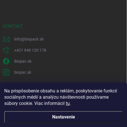
KONTAKT
info
@
biopack.sk
+421 948 120 178
Biopac.sk
biopac.sk
Na prispôsobenie obsahu a reklám, poskytovanie funkcií
Good E-shops have logic. SALELOGICS
sociálnych médií a analýzu návštevnosti používame
súbory cookie. Viac informácií
tu
.
Nastavenie