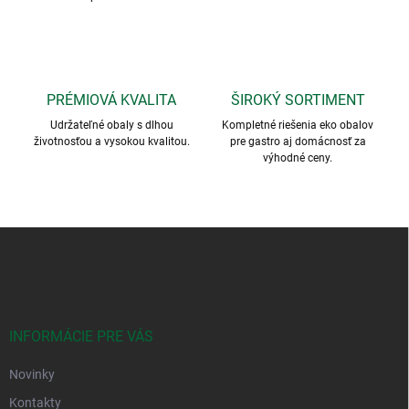
PRÉMIOVÁ KVALITA
ŠIROKÝ SORTIMENT
Udržateľné obaly s dlhou
Kompletné riešenia eko obalov
životnosťou a vysokou kvalitou.
pre gastro aj domácnosť za
výhodné ceny.
Z
á
p
ä
t
i
INFORMÁCIE PRE VÁS
e
Novinky
Kontakty