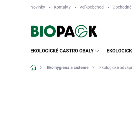
Prejsť
Novinky
Kontakty
Veľkoobchod
Obchodné
na
obsah
EKOLOGICKÉ GASTRO OBALY
EKOLOGICK
Domov
Eko hygiena a čistenie
Ekologické odvá