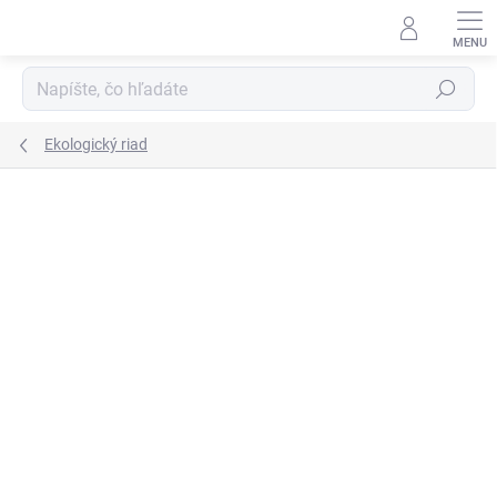
Prejsť
na
obsah
Hľadať
Ekologický riad