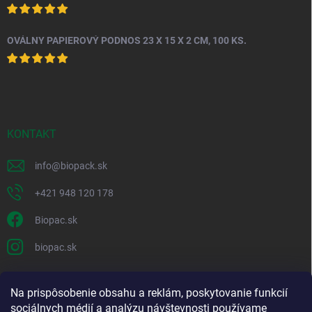
OVÁLNY PAPIEROVÝ PODNOS 23 X 15 X 2 CM, 100 KS.
KONTAKT
info
@
biopack.sk
+421 948 120 178
Biopac.sk
biopac.sk
Na prispôsobenie obsahu a reklám, poskytovanie funkcií
Good E-shops have logic. SALELOGICS
sociálnych médií a analýzu návštevnosti používame