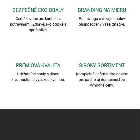
BEZPEČNÉ EKO OBALY
BRANDING NA MIERU
Certifikované pre kontakt s
Potlač loga a dizajn obalov
potravinami. Zdravé, ekologické a
prispôsobený vašej značke.
spoľahlivé.
PRÉMIOVÁ KVALITA
ŠIROKÝ SORTIMENT
Udržateľné obaly s dlhou
Kompletné riešenia eko obalov
životnosťou a vysokou kvalitou.
pre gastro aj domácnosť za
výhodné ceny.
Z
á
p
ä
t