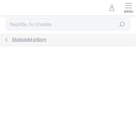
Prejsť
na
obsah
Hľadať
Ekologické príbory