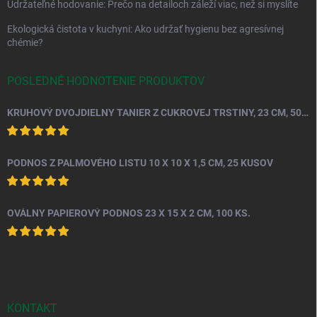
Udržateľné hodovanie: Prečo na detailoch záleží viac, než si myslíte
Ekologická čistota v kuchyni: Ako udržať hygienu bez agresívnej
chémie?
POSLEDNÉ HODNOTENIE PRODUKTOV
KRUHOVÝ DVOJDIELNY TANIER Z CUKROVEJ TRSTINY, 23 CM, 50 KS.
PODNOS Z PALMOVÉHO LISTU 10 X 10 X 1,5 CM, 25 KUSOV
OVÁLNY PAPIEROVÝ PODNOS 23 X 15 X 2 CM, 100 KS.
KONTAKT