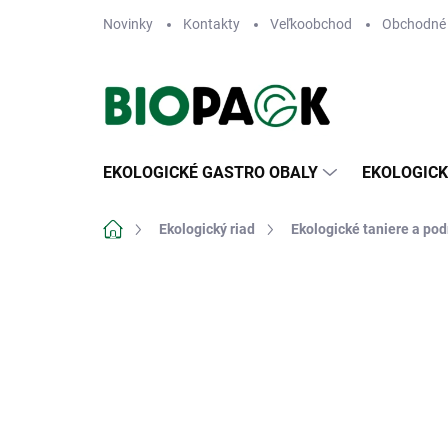
Prejsť
Novinky
Kontakty
Veľkoobchod
Obchodné
na
obsah
EKOLOGICKÉ GASTRO OBALY
EKOLOGICK
Domov
Ekologický riad
Ekologické taniere a po