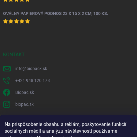
OVÁLNY PAPIEROVÝ PODNOS 23 X 15 X 2 CM, 100 KS.
KONTAKT
info
@
biopack.sk
+421 948 120 178
Biopac.sk
biopac.sk
Na prispôsobenie obsahu a reklám, poskytovanie funkcií
Good E-shops have logic. SALELOGICS
sociálnych médií a analýzu návštevnosti používame