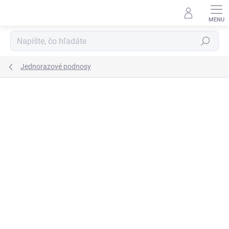
Prejsť
na
obsah
Hľadať
Jednorazové podnosy