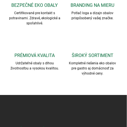
BEZPEČNÉ EKO OBALY
BRANDING NA MIERU
Certifikované pre kontakt s
Potlač loga a dizajn obalov
potravinami. Zdravé, ekologické a
prispôsobený vašej značke.
spoľahlivé.
PRÉMIOVÁ KVALITA
ŠIROKÝ SORTIMENT
Udržateľné obaly s dlhou
Kompletné riešenia eko obalov
životnosťou a vysokou kvalitou.
pre gastro aj domácnosť za
výhodné ceny.
Z
á
p
ä
t