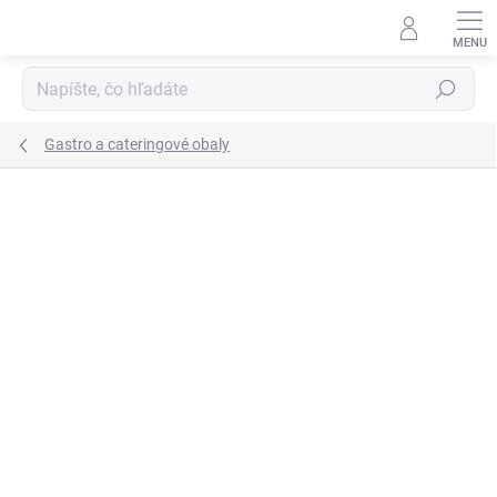
Prejsť
na
obsah
Hľadať
Gastro a cateringové obaly