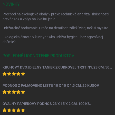
NOVINKY
Prechod na ekologické obaly v praxi: Technická analýza, skúsenosti
prevádzok a vplyv na kvalitu jedla
Udržateľné hodovanie: Prečo na detailoch záleží viac, než si myslíte
Ekologická čistota v kuchyni: Ako udržať hygienu bez agresívnej
chémie?
POSLEDNÉ HODNOTENIE PRODUKTOV
KRUHOVÝ DVOJDIELNY TANIER Z CUKROVEJ TRSTINY, 23 CM, 50 KS.
PODNOS Z PALMOVÉHO LISTU 10 X 10 X 1,5 CM, 25 KUSOV
OVÁLNY PAPIEROVÝ PODNOS 23 X 15 X 2 CM, 100 KS.