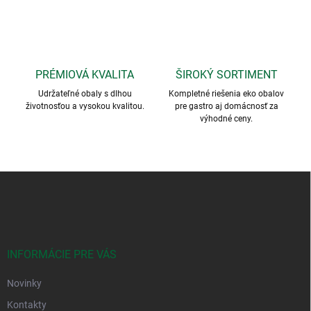
PRÉMIOVÁ KVALITA
ŠIROKÝ SORTIMENT
Udržateľné obaly s dlhou
Kompletné riešenia eko obalov
životnosťou a vysokou kvalitou.
pre gastro aj domácnosť za
výhodné ceny.
Z
á
p
ä
t
i
INFORMÁCIE PRE VÁS
e
Novinky
Kontakty