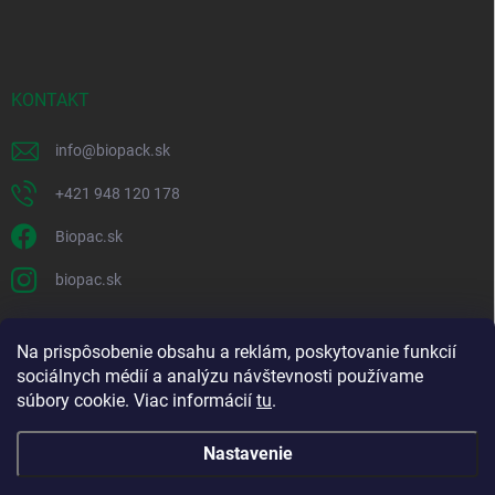
KONTAKT
info
@
biopack.sk
+421 948 120 178
Biopac.sk
biopac.sk
Na prispôsobenie obsahu a reklám, poskytovanie funkcií
Good E-shops have logic. SALELOGICS
sociálnych médií a analýzu návštevnosti používame
súbory cookie. Viac informácií
tu
.
Nastavenie