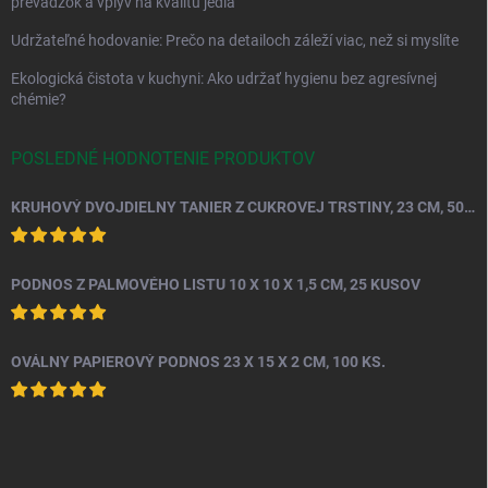
prevádzok a vplyv na kvalitu jedla
Udržateľné hodovanie: Prečo na detailoch záleží viac, než si myslíte
Ekologická čistota v kuchyni: Ako udržať hygienu bez agresívnej
chémie?
POSLEDNÉ HODNOTENIE PRODUKTOV
KRUHOVÝ DVOJDIELNY TANIER Z CUKROVEJ TRSTINY, 23 CM, 50 KS.
PODNOS Z PALMOVÉHO LISTU 10 X 10 X 1,5 CM, 25 KUSOV
OVÁLNY PAPIEROVÝ PODNOS 23 X 15 X 2 CM, 100 KS.