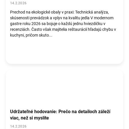
o
14.2.2026
v
Prechod na ekologické obaly v praxi: Technická analýza,
skúsenosti prevádzok a vplyv na kvalitu jedla V modernom
gastre roku 2026 sa bojuje o každú jednu hviezdičku v
recenziách. Často však majitelia reštaurácií hľadajú chybu v
kuchyni, pričom skuto...
Udržateľné hodovanie: Prečo na detailoch záleží
viac, než si myslíte
14.2.2026