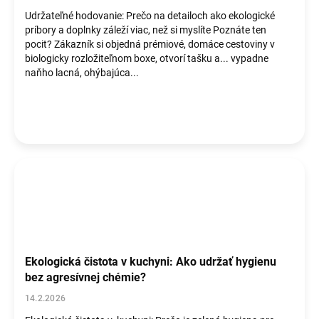
Udržateľné hodovanie: Prečo na detailoch ako ekologické
príbory a doplnky záleží viac, než si myslíte Poznáte ten
pocit? Zákazník si objedná prémiové, domáce cestoviny v
biologicky rozložiteľnom boxe, otvorí tašku a... vypadne
naňho lacná, ohýbajúca...
Ekologická čistota v kuchyni: Ako udržať hygienu
bez agresívnej chémie?
14.2.2026