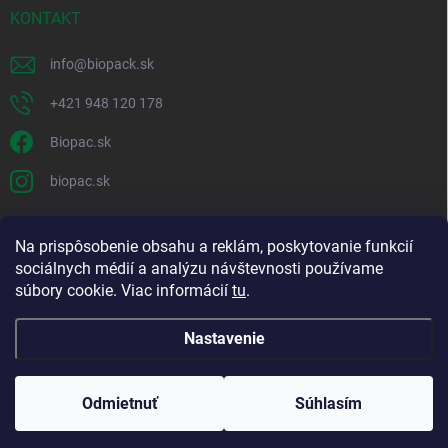
KONTAKT
info
@
biopack.sk
+421 948 120 178
Biopac.sk
biopac.sk
Na prispôsobenie obsahu a reklám, poskytovanie funkcií
Good E-shops have logic. SALELOGICS
sociálnych médií a analýzu návštevnosti používame
súbory cookie. Viac informácií
tu
.
Nastavenie
Copyright 2026
Biopack
. Všetky práva vyhradené.
Upraviť nastavenie
cookies
Odmietnuť
Súhlasím
Vytvoril Shoptet