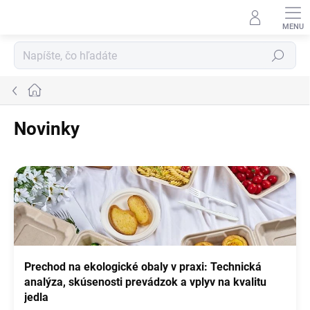
Prejsť
na
obsah
Hľadať
Domov
Novinky
V
ý
p
i
s
č
l
Prechod na ekologické obaly v praxi: Technická
á
analýza, skúsenosti prevádzok a vplyv na kvalitu
n
jedla
k