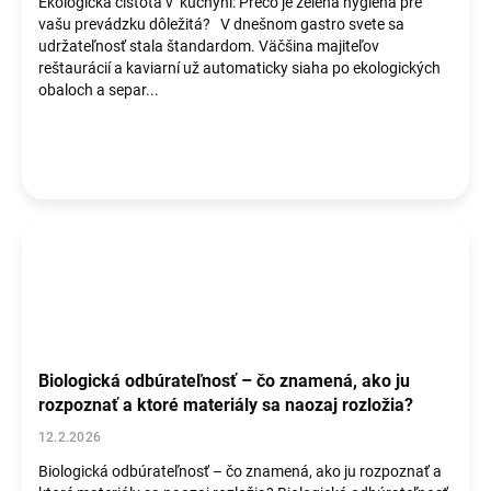
Ekologická čistota v kuchyni: Prečo je zelená hygiena pre
vašu prevádzku dôležitá? V dnešnom gastro svete sa
udržateľnosť stala štandardom. Väčšina majiteľov
reštaurácií a kaviarní už automaticky siaha po ekologických
obaloch a separ...
Biologická odbúrateľnosť – čo znamená, ako ju
rozpoznať a ktoré materiály sa naozaj rozložia?
12.2.2026
Biologická odbúrateľnosť – čo znamená, ako ju rozpoznať a