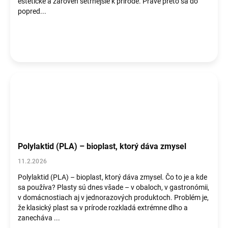
estetické a zároveň šetrnejšie k prírode. Práve preto sa do
popred...
Polylaktid (PLA) – bioplast, ktorý dáva zmysel
11.2.2026
Polylaktid (PLA) – bioplast, ktorý dáva zmysel. Čo to je a kde
sa používa? Plasty sú dnes všade – v obaloch, v gastronómii,
v domácnostiach aj v jednorazových produktoch. Problém je,
že klasický plast sa v prírode rozkladá extrémne dlho a
zanecháva ...