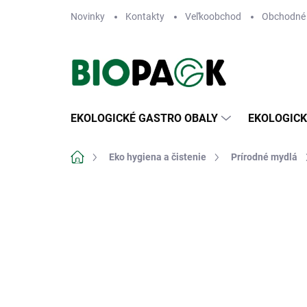
Prejsť
Novinky
Kontakty
Veľkoobchod
Obchodné
na
obsah
EKOLOGICKÉ GASTRO OBALY
EKOLOGICK
Domov
Eko hygiena a čistenie
Prírodné mydlá