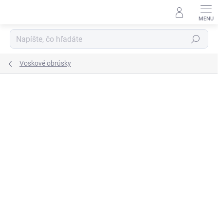
Prejsť
na
obsah
Hľadať
Voskové obrúsky