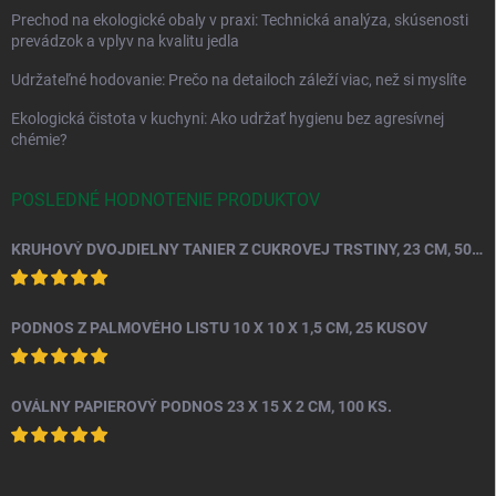
Prechod na ekologické obaly v praxi: Technická analýza, skúsenosti
prevádzok a vplyv na kvalitu jedla
Udržateľné hodovanie: Prečo na detailoch záleží viac, než si myslíte
Ekologická čistota v kuchyni: Ako udržať hygienu bez agresívnej
chémie?
POSLEDNÉ HODNOTENIE PRODUKTOV
KRUHOVÝ DVOJDIELNY TANIER Z CUKROVEJ TRSTINY, 23 CM, 50 KS.
PODNOS Z PALMOVÉHO LISTU 10 X 10 X 1,5 CM, 25 KUSOV
OVÁLNY PAPIEROVÝ PODNOS 23 X 15 X 2 CM, 100 KS.