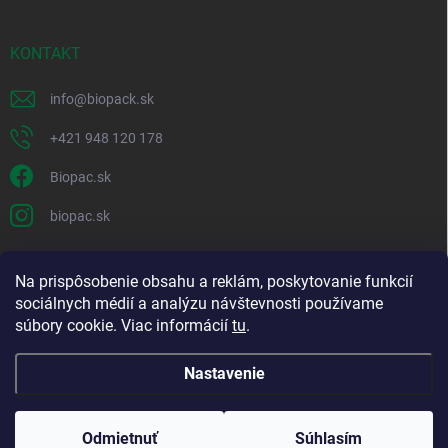
KONTAKT
info
@
biopack.sk
+421 948 120 178
Biopac.sk
biopac.sk
Na prispôsobenie obsahu a reklám, poskytovanie funkcií
Good E-shops have logic. SALELOGICS
sociálnych médií a analýzu návštevnosti používame
súbory cookie. Viac informácií
tu
.
Nastavenie
Copyright 2026
Biopack
. Všetky práva vyhradené.
Upraviť nastavenie
cookies
Odmietnuť
Súhlasím