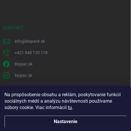
KONTAKT
info
@
biopack.sk
+421 948 120 178
Biopac.sk
biopac.sk
Na prispôsobenie obsahu a reklám, poskytovanie funkcií
Good E-shops have logic. SALELOGICS
sociálnych médií a analýzu návštevnosti používame
súbory cookie. Viac informácií
tu
.
Nastavenie