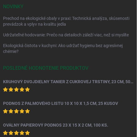
NOVINKY
Prechod na ekologické obaly v praxi: Technická analýza, skúsenosti
prevádzok a vplyv na kvalitu jedla
Udržateľné hodovanie: Prečo na detailoch záleží viac, než si myslíte
Ekologická čistota v kuchyni: Ako udržať hygienu bez agresívnej
chémie?
POSLEDNÉ HODNOTENIE PRODUKTOV
KRUHOVÝ DVOJDIELNY TANIER Z CUKROVEJ TRSTINY, 23 CM, 50 KS.
PODNOS Z PALMOVÉHO LISTU 10 X 10 X 1,5 CM, 25 KUSOV
OVÁLNY PAPIEROVÝ PODNOS 23 X 15 X 2 CM, 100 KS.