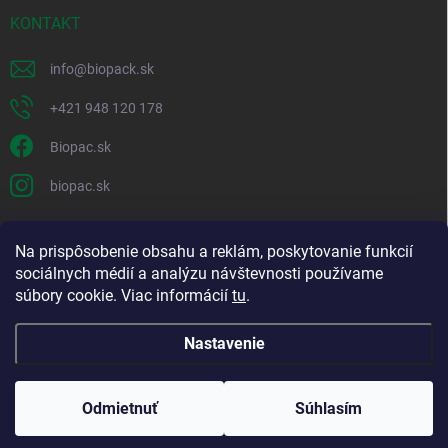
KONTAKT
info
@
biopack.sk
+421 948 120 178
Biopac.sk
biopac.sk
Na prispôsobenie obsahu a reklám, poskytovanie funkcií
Good E-shops have logic. SALELOGICS
sociálnych médií a analýzu návštevnosti používame
súbory cookie. Viac informácií
tu
.
Nastavenie
Copyright 2026
Biopack
. Všetky práva vyhradené.
Upraviť nastavenie
cookies
Odmietnuť
Súhlasím
Vytvoril Shoptet