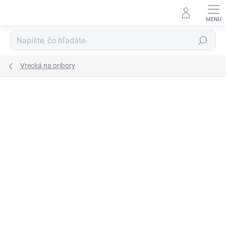
Prejsť
na
obsah
Hľadať
Vrecká na príbory