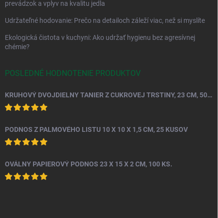
prevádzok a vplyv na kvalitu jedla
Udržateľné hodovanie: Prečo na detailoch záleží viac, než si myslíte
Ekologická čistota v kuchyni: Ako udržať hygienu bez agresívnej
chémie?
POSLEDNÉ HODNOTENIE PRODUKTOV
KRUHOVÝ DVOJDIELNY TANIER Z CUKROVEJ TRSTINY, 23 CM, 50 KS.
PODNOS Z PALMOVÉHO LISTU 10 X 10 X 1,5 CM, 25 KUSOV
OVÁLNY PAPIEROVÝ PODNOS 23 X 15 X 2 CM, 100 KS.