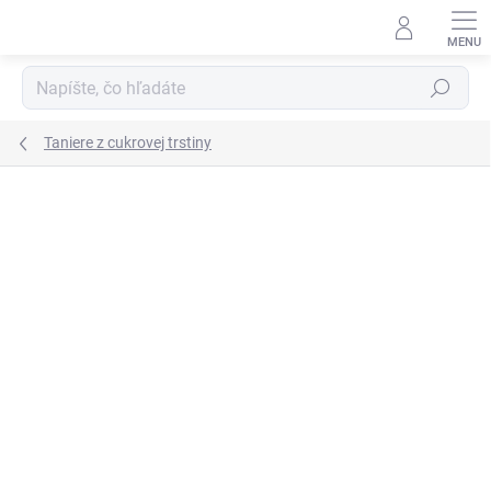
Prejsť
na
obsah
Hľadať
Taniere z cukrovej trstiny