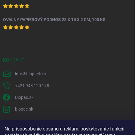
OVÁLNY PAPIEROVÝ PODNOS 23 X 15 X 2 CM, 100 KS.
KONTAKT
info
@
biopack.sk
+421 948 120 178
Biopac.sk
biopac.sk
Na prispôsobenie obsahu a reklám, poskytovanie funkcií
Good E-shops have logic. SALELOGICS