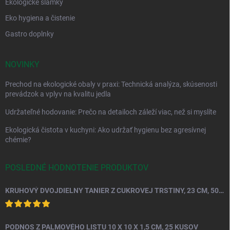
Ekologické slamky
Eko hygiena a čistenie
Gastro doplnky
NOVINKY
Prechod na ekologické obaly v praxi: Technická analýza, skúsenosti
prevádzok a vplyv na kvalitu jedla
Udržateľné hodovanie: Prečo na detailoch záleží viac, než si myslíte
Ekologická čistota v kuchyni: Ako udržať hygienu bez agresívnej
chémie?
POSLEDNÉ HODNOTENIE PRODUKTOV
KRUHOVÝ DVOJDIELNY TANIER Z CUKROVEJ TRSTINY, 23 CM, 50 KS.
PODNOS Z PALMOVÉHO LISTU 10 X 10 X 1,5 CM, 25 KUSOV