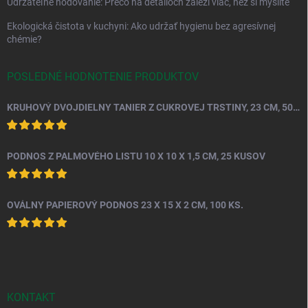
Udržateľné hodovanie: Prečo na detailoch záleží viac, než si myslíte
Ekologická čistota v kuchyni: Ako udržať hygienu bez agresívnej
chémie?
POSLEDNÉ HODNOTENIE PRODUKTOV
KRUHOVÝ DVOJDIELNY TANIER Z CUKROVEJ TRSTINY, 23 CM, 50 KS.
PODNOS Z PALMOVÉHO LISTU 10 X 10 X 1,5 CM, 25 KUSOV
OVÁLNY PAPIEROVÝ PODNOS 23 X 15 X 2 CM, 100 KS.
KONTAKT