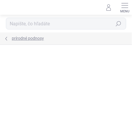
Prejsť
na
obsah
Hľadať
prírodné podnosy