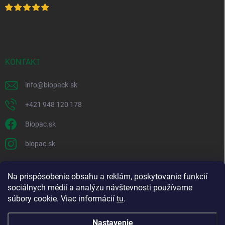
KONTAKT
info
@
biopack.sk
+421 948 120 178
Biopac.sk
biopac.sk
Na prispôsobenie obsahu a reklám, poskytovanie funkcií
Good E-shops have logic. SALELOGICS
sociálnych médií a analýzu návštevnosti používame
súbory cookie. Viac informácií
tu
.
Nastavenie