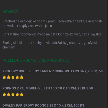
NOVINKY
Prechod na ekologické obaly v praxi: Technická analýza, skúsenosti
prevádzok a vplyv na kvalitu jedla
Udržateľné hodovanie: Prečo na detailoch záleží viac, než si myslíte
Ekologická čistota v kuchyni: Ako udržať hygienu bez agresívnej
chémie?
POSLEDNÉ HODNOTENIE PRODUKTOV
KRUHOVÝ DVOJDIELNY TANIER Z CUKROVEJ TRSTINY, 23 CM, 50 KS.
PODNOS Z PALMOVÉHO LISTU 10 X 10 X 1,5 CM, 25 KUSOV
OVÁLNY PAPIEROVÝ PODNOS 23 X 15 X 2 CM, 100 KS.