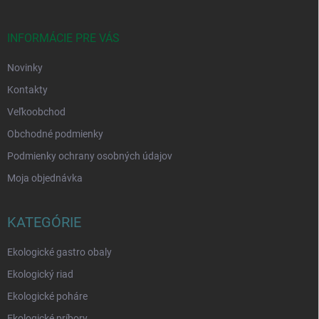
ä
t
i
INFORMÁCIE PRE VÁS
e
Novinky
Kontakty
Veľkoobchod
Obchodné podmienky
Podmienky ochrany osobných údajov
Moja objednávka
KATEGÓRIE
Ekologické gastro obaly
Ekologický riad
Ekologické poháre
Ekologické príbory