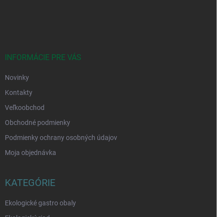
Z
á
p
ä
t
i
INFORMÁCIE PRE VÁS
e
Novinky
Kontakty
Veľkoobchod
Obchodné podmienky
Podmienky ochrany osobných údajov
Moja objednávka
KATEGÓRIE
Ekologické gastro obaly