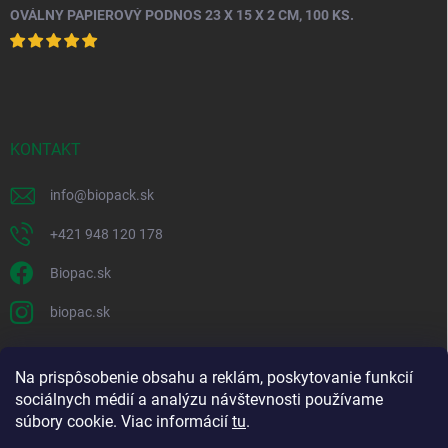
OVÁLNY PAPIEROVÝ PODNOS 23 X 15 X 2 CM, 100 KS.
KONTAKT
info
@
biopack.sk
+421 948 120 178
Biopac.sk
biopac.sk
Na prispôsobenie obsahu a reklám, poskytovanie funkcií
Good E-shops have logic. SALELOGICS
sociálnych médií a analýzu návštevnosti používame
súbory cookie. Viac informácií
tu
.