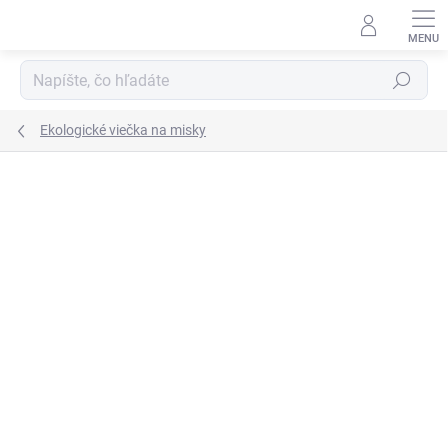
Prejsť
na
obsah
Hľadať
Ekologické viečka na misky