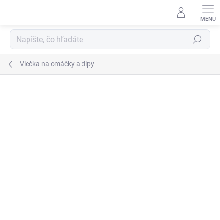
Prejsť
na
obsah
Hľadať
Viečka na omáčky a dipy