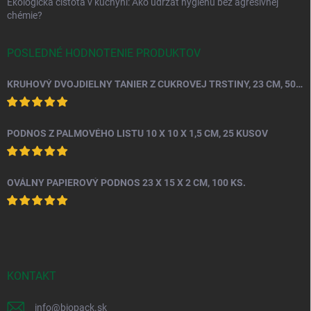
Ekologická čistota v kuchyni: Ako udržať hygienu bez agresívnej
chémie?
POSLEDNÉ HODNOTENIE PRODUKTOV
KRUHOVÝ DVOJDIELNY TANIER Z CUKROVEJ TRSTINY, 23 CM, 50 KS.
PODNOS Z PALMOVÉHO LISTU 10 X 10 X 1,5 CM, 25 KUSOV
OVÁLNY PAPIEROVÝ PODNOS 23 X 15 X 2 CM, 100 KS.
KONTAKT
info
@
biopack.sk