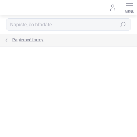
Prejsť
na
obsah
Hľadať
Papierové formy