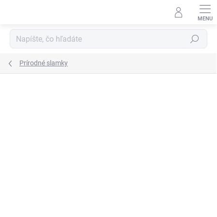
Prejsť
na
obsah
Hľadať
Prírodné slamky