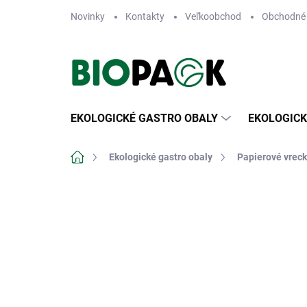
Prejsť
Novinky
Kontakty
Veľkoobchod
Obchodné
na
obsah
EKOLOGICKÉ GASTRO OBALY
EKOLOGICK
Domov
Ekologické gastro obaly
Papierové vreck