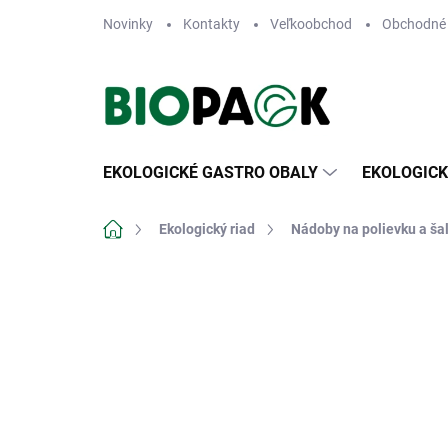
Prejsť
Novinky
Kontakty
Veľkoobchod
Obchodné
na
obsah
EKOLOGICKÉ GASTRO OBALY
EKOLOGICK
Domov
Ekologický riad
Nádoby na polievku a ša