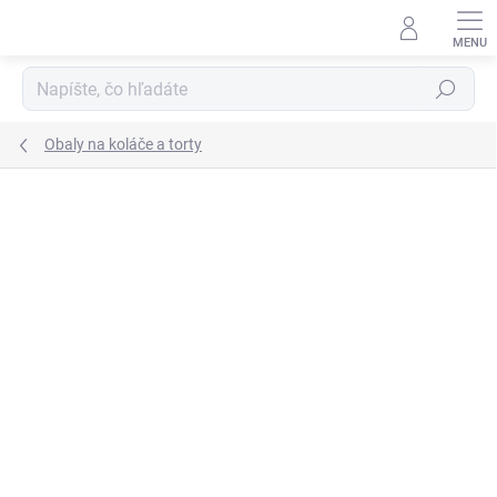
Prejsť
na
obsah
Hľadať
Obaly na koláče a torty