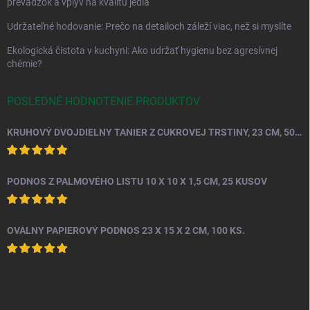
prevádzok a vplyv na kvalitu jedla
Udržateľné hodovanie: Prečo na detailoch záleží viac, než si myslíte
Ekologická čistota v kuchyni: Ako udržať hygienu bez agresívnej
chémie?
POSLEDNÉ HODNOTENIE PRODUKTOV
KRUHOVÝ DVOJDIELNY TANIER Z CUKROVEJ TRSTINY, 23 CM, 50 KS.
PODNOS Z PALMOVÉHO LISTU 10 X 10 X 1,5 CM, 25 KUSOV
OVÁLNY PAPIEROVÝ PODNOS 23 X 15 X 2 CM, 100 KS.