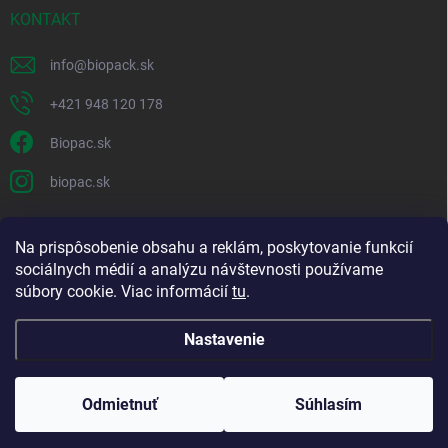
KONTAKT
info
@
biopack.sk
+421 948 120 178
Biopac.sk
biopac.sk
Na prispôsobenie obsahu a reklám, poskytovanie funkcií
Good E-shops have logic. SALELOGICS
sociálnych médií a analýzu návštevnosti používame
súbory cookie. Viac informácií
tu
.
Nastavenie
Copyright 2026
Biopack
. Všetky práva vyhradené.
Upraviť nastavenie
cookies
Odmietnuť
Súhlasím
Vytvoril Shoptet