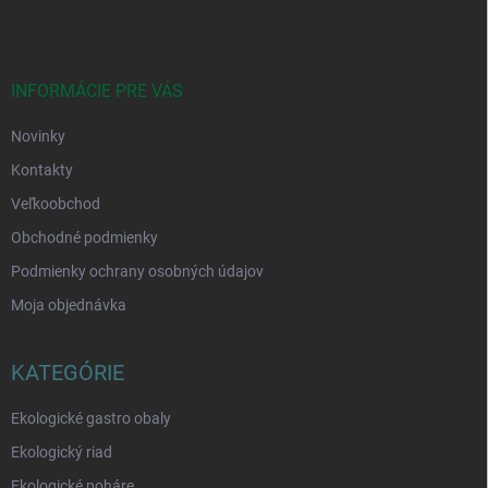
p
ä
t
i
INFORMÁCIE PRE VÁS
e
Novinky
Kontakty
Veľkoobchod
Obchodné podmienky
Podmienky ochrany osobných údajov
Moja objednávka
KATEGÓRIE
Ekologické gastro obaly
Ekologický riad
Ekologické poháre