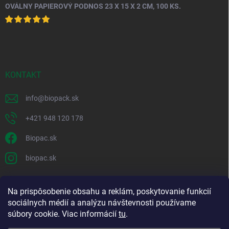
OVÁLNY PAPIEROVÝ PODNOS 23 X 15 X 2 CM, 100 KS.
KONTAKT
info
@
biopack.sk
+421 948 120 178
Biopac.sk
biopac.sk
Na prispôsobenie obsahu a reklám, poskytovanie funkcií
Good E-shops have logic. SALELOGICS
sociálnych médií a analýzu návštevnosti používame
súbory cookie. Viac informácií
tu
.