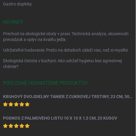
Gastro doplnky
NOVINKY
Prechod na ekologické obaly v praxi: Technická analýza, skúsenosti
prevádzok a vplyv na kvalitu jedla
Udržateľné hodovanie: Prečo na detailoch záleží viac, než si myslíte
Ekologická čistota v kuchyni: Ako udržať hygienu bez agresívnej
chémie?
POSLEDNÉ HODNOTENIE PRODUKTOV
KRUHOVÝ DVOJDIELNY TANIER Z CUKROVEJ TRSTINY, 23 CM, 50 KS.
PODNOS Z PALMOVÉHO LISTU 10 X 10 X 1,5 CM, 25 KUSOV