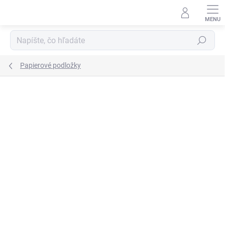
Prejsť
na
obsah
Hľadať
Papierové podložky