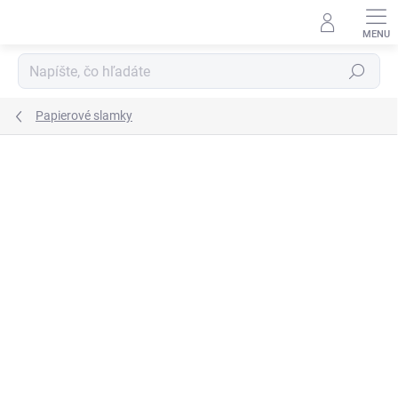
Prejsť
na
obsah
Hľadať
Papierové slamky