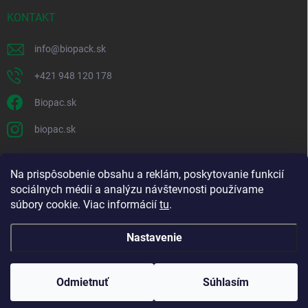
KONTAKT
info
@
biopack.sk
+421 948 120 178
Biopac.sk
biopac.sk
Na prispôsobenie obsahu a reklám, poskytovanie funkcií
Good E-shops have logic. SALELOGICS
sociálnych médií a analýzu návštevnosti používame
súbory cookie. Viac informácií
tu
.
Nastavenie
Copyright 2026
Biopack
. Všetky práva vyhradené.
Upraviť nastavenie
cookies
Odmietnuť
Súhlasím
Vytvoril Shoptet