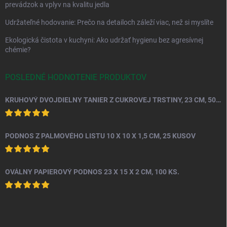
prevádzok a vplyv na kvalitu jedla
Udržateľné hodovanie: Prečo na detailoch záleží viac, než si myslíte
Ekologická čistota v kuchyni: Ako udržať hygienu bez agresívnej
chémie?
POSLEDNÉ HODNOTENIE PRODUKTOV
KRUHOVÝ DVOJDIELNY TANIER Z CUKROVEJ TRSTINY, 23 CM, 50 KS.
PODNOS Z PALMOVÉHO LISTU 10 X 10 X 1,5 CM, 25 KUSOV
OVÁLNY PAPIEROVÝ PODNOS 23 X 15 X 2 CM, 100 KS.