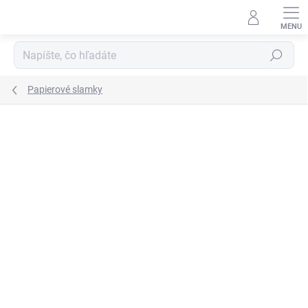
Prejsť
na
obsah
Hľadať
Papierové slamky