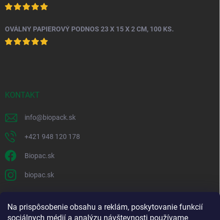
OVÁLNY PAPIEROVÝ PODNOS 23 X 15 X 2 CM, 100 KS.
KONTAKT
info
@
biopack.sk
+421 948 120 178
Biopac.sk
biopac.sk
Na prispôsobenie obsahu a reklám, poskytovanie funkcií
Good E-shops have logic. SALELOGICS
sociálnych médií a analýzu návštevnosti používame