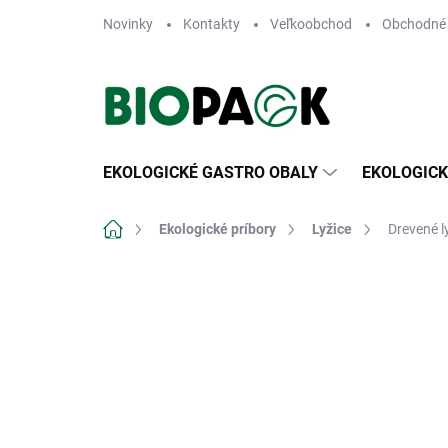
Prejsť
Novinky
Kontakty
Veľkoobchod
Obchodné
na
obsah
EKOLOGICKÉ GASTRO OBALY
EKOLOGICK
Domov
Ekologické príbory
Lyžice
Drevené l