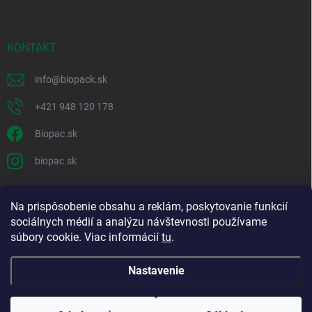
KONTAKT
info
@
biopack.sk
+421 948 120 178
Biopac.sk
biopac.sk
Na prispôsobenie obsahu a reklám, poskytovanie funkcií
Good E-shops have logic. SALELOGICS
sociálnych médií a analýzu návštevnosti používame
súbory cookie. Viac informácií
tu
.
Nastavenie
Copyright 2026
Biopack
. Všetky práva vyhradené.
Upraviť nastavenie
cookies