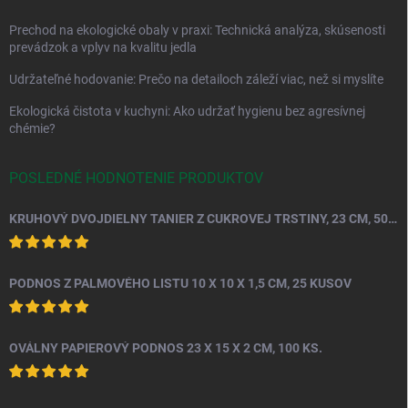
Prechod na ekologické obaly v praxi: Technická analýza, skúsenosti
prevádzok a vplyv na kvalitu jedla
Udržateľné hodovanie: Prečo na detailoch záleží viac, než si myslíte
Ekologická čistota v kuchyni: Ako udržať hygienu bez agresívnej
chémie?
POSLEDNÉ HODNOTENIE PRODUKTOV
KRUHOVÝ DVOJDIELNY TANIER Z CUKROVEJ TRSTINY, 23 CM, 50 KS.
PODNOS Z PALMOVÉHO LISTU 10 X 10 X 1,5 CM, 25 KUSOV
OVÁLNY PAPIEROVÝ PODNOS 23 X 15 X 2 CM, 100 KS.