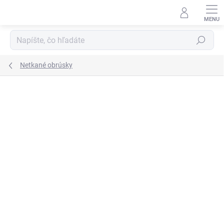
Prejsť
na
obsah
Hľadať
Netkané obrúsky