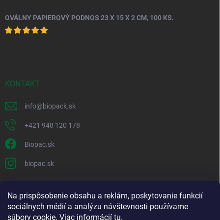
OVÁLNY PAPIEROVÝ PODNOS 23 X 15 X 2 CM, 100 KS.
KONTAKT
info
@
biopack.sk
+421 948 120 178
Biopac.sk
biopac.sk
Na prispôsobenie obsahu a reklám, poskytovanie funkcií
Good E-shops have logic. SALELOGICS
sociálnych médií a analýzu návštevnosti používame
súbory cookie. Viac informácií
tu
.