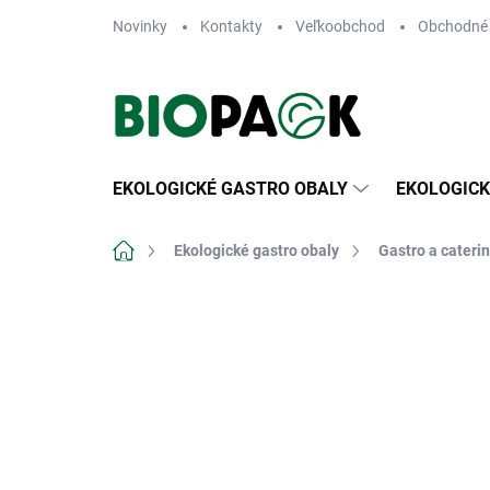
Prejsť
Novinky
Kontakty
Veľkoobchod
Obchodné
na
obsah
EKOLOGICKÉ GASTRO OBALY
EKOLOGICK
Domov
Ekologické gastro obaly
Gastro a cateri