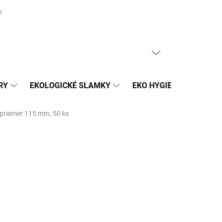
vka
PRÁZDNY KOŠÍK
NÁKUPNÝ
KOŠÍK
RY
EKOLOGICKÉ SLAMKY
EKO HYGIENA A ČISTEN
 priemer 115 mm, 50 ks