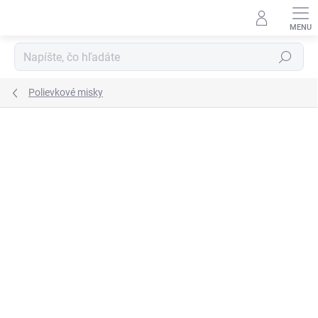
Prejsť
na
obsah
Hľadať
Polievkové misky