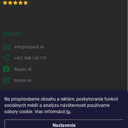
KONTAKT
info
@
biopack.sk
+421 948 120 178
Biopac.sk
biopac.sk
Na prispôsobenie obsahu a reklám, poskytovanie funkcií
Good E-shops have logic. SALELOGICS
sociálnych médií a analýzu návštevnosti používame
súbory cookie. Viac informácií
tu
.
Nastavenie