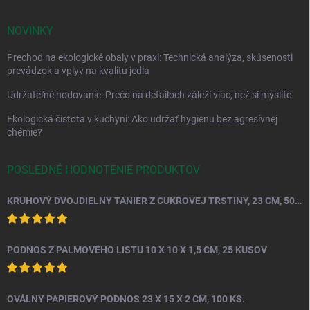
NOVINKY
Prechod na ekologické obaly v praxi: Technická analýza, skúsenosti
prevádzok a vplyv na kvalitu jedla
Udržateľné hodovanie: Prečo na detailoch záleží viac, než si myslíte
Ekologická čistota v kuchyni: Ako udržať hygienu bez agresívnej
chémie?
POSLEDNÉ HODNOTENIE PRODUKTOV
KRUHOVÝ DVOJDIELNY TANIER Z CUKROVEJ TRSTINY, 23 CM, 50 KS.
PODNOS Z PALMOVÉHO LISTU 10 X 10 X 1,5 CM, 25 KUSOV
OVÁLNY PAPIEROVÝ PODNOS 23 X 15 X 2 CM, 100 KS.