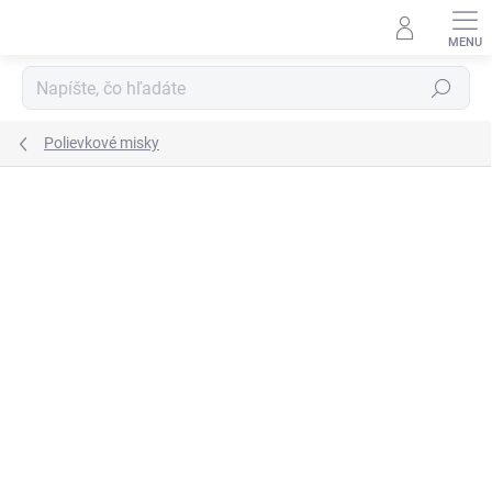
Prejsť
na
obsah
Hľadať
Polievkové misky