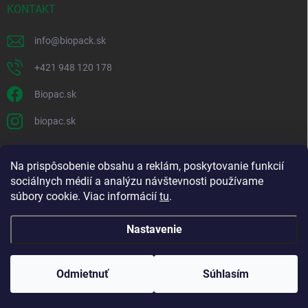
KONTAKT
info
@
biopack.sk
+421 948 120 178
Biopac.sk
biopac.sk
Na prispôsobenie obsahu a reklám, poskytovanie funkcií
Good E-shops have logic. SALELOGICS
sociálnych médií a analýzu návštevnosti používame
súbory cookie. Viac informácií
tu
.
Nastavenie
Copyright 2026
Biopack
. Všetky práva vyhradené.
Upraviť nastavenie
cookies
Odmietnuť
Súhlasím
Vytvoril Shoptet