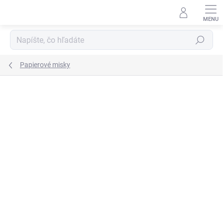
Prejsť
na
obsah
Hľadať
Papierové misky