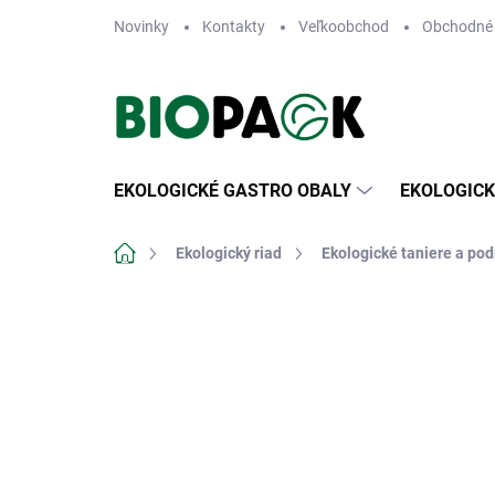
Prejsť
Novinky
Kontakty
Veľkoobchod
Obchodné
na
obsah
EKOLOGICKÉ GASTRO OBALY
EKOLOGICK
Domov
Ekologický riad
Ekologické taniere a po