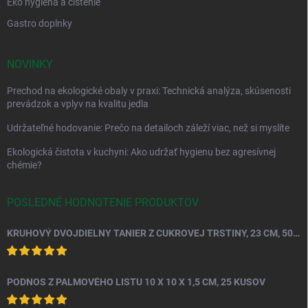
Eko hygiena a čistenie
Gastro doplnky
NOVINKY
Prechod na ekologické obaly v praxi: Technická analýza, skúsenosti
prevádzok a vplyv na kvalitu jedla
Udržateľné hodovanie: Prečo na detailoch záleží viac, než si myslíte
Ekologická čistota v kuchyni: Ako udržať hygienu bez agresívnej
chémie?
POSLEDNÉ HODNOTENIE PRODUKTOV
KRUHOVÝ DVOJDIELNY TANIER Z CUKROVEJ TRSTINY, 23 CM, 50 KS.
PODNOS Z PALMOVÉHO LISTU 10 X 10 X 1,5 CM, 25 KUSOV