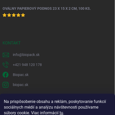
OVÁLNY PAPIEROVÝ PODNOS 23 X 15 X 2 CM, 100 KS.
KONTAKT
info
@
biopack.sk
+421 948 120 178
Biopac.sk
biopac.sk
Na prispôsobenie obsahu a reklám, poskytovanie funkcií
Good E-shops have logic. SALELOGICS
sociálnych médií a analýzu návštevnosti používame
súbory cookie. Viac informácií
tu
.