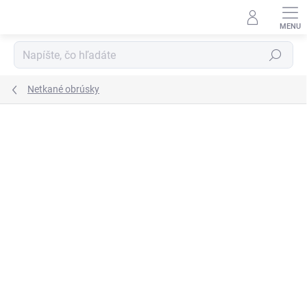
Prejsť
na
obsah
Hľadať
Netkané obrúsky