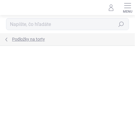
Prejsť
na
obsah
Hľadať
Podložky na torty