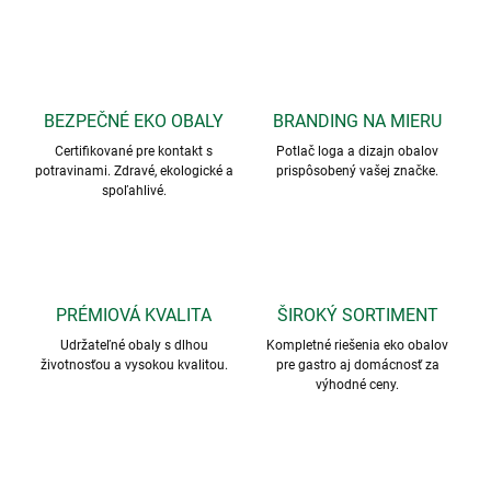
p
o
s
t
BEZPEČNÉ EKO OBALY
BRANDING NA MIERU
o
Certifikované pre kontakt s
Potlač loga a dizajn obalov
v
potravinami. Zdravé, ekologické a
prispôsobený vašej značke.
a
spoľahlivé.
t
e
ľ
n
PRÉMIOVÁ KVALITA
ŠIROKÝ SORTIMENT
ý
Udržateľné obaly s dlhou
Kompletné riešenia eko obalov
životnosťou a vysokou kvalitou.
pre gastro aj domácnosť za
r
výhodné ceny.
i
a
d