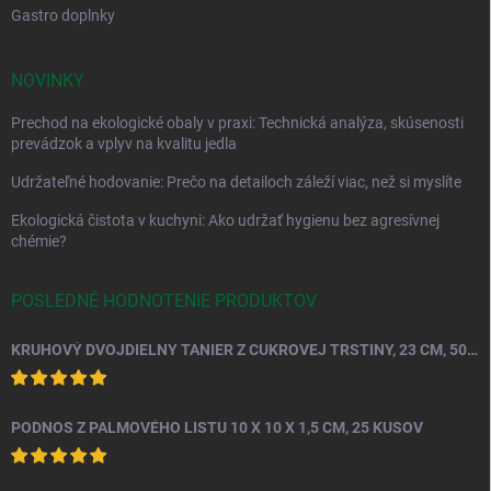
Gastro doplnky
NOVINKY
Prechod na ekologické obaly v praxi: Technická analýza, skúsenosti
prevádzok a vplyv na kvalitu jedla
Udržateľné hodovanie: Prečo na detailoch záleží viac, než si myslíte
Ekologická čistota v kuchyni: Ako udržať hygienu bez agresívnej
chémie?
POSLEDNÉ HODNOTENIE PRODUKTOV
KRUHOVÝ DVOJDIELNY TANIER Z CUKROVEJ TRSTINY, 23 CM, 50 KS.
PODNOS Z PALMOVÉHO LISTU 10 X 10 X 1,5 CM, 25 KUSOV