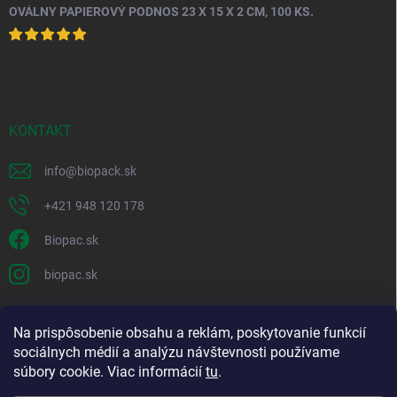
OVÁLNY PAPIEROVÝ PODNOS 23 X 15 X 2 CM, 100 KS.
KONTAKT
info
@
biopack.sk
+421 948 120 178
Biopac.sk
biopac.sk
Na prispôsobenie obsahu a reklám, poskytovanie funkcií
Good E-shops have logic. SALELOGICS
sociálnych médií a analýzu návštevnosti používame
súbory cookie. Viac informácií
tu
.